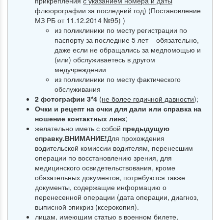
прикрепления
с указанием номера и даты
флюорографии за последний год
) (Постановление
МЗ РБ от 11.12.2014 №95) )
из поликлиники по месту регистрации по
паспорту за последние 5 лет – обязательно,
даже если не обращались за медпомощью и
(или) обслуживаетесь в другом
медучреждении
из поликлиники по месту фактического
обслуживания
2 фотографии 3*4
(
не более годичной давности
);
Очки и рецепт на очки для дали или справка на
ношение контактных линз
;
желательно иметь с собой
предыдущую
справку.
ВНИМАНИЕ!
Для прохождения
водительской комиссии водителям, перенесшим
операции по восстановлению зрения, для
медицинского освидетельствования, кроме
обязательных документов, потребуются также
документы, содержащие информацию о
перенесенной операции (дата операции, диагноз,
выписной эпикриз (ксерокопия).
лицам, имеющим статью в военном билете,