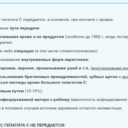
 гепатита С передается, в основном, при контакте с кровью.
вные
пути передачи
:
еливание крови и ее продуктов
(особенно до 1992 г, когда тест
иализ;
ие-либо
операции
(в том числе стоматологические);
ользование
внутривенных форм наркотиков
;
уировки, пирсинг, прокалывание ушей и т.п.
(
многоразовыми ин
ользование бритвенных принадлежностей, зубных щеток
и
др
ться частицы крови больного гепатитом С
;
овым путем
(10-15%);
инфицированной матери к ребенку
(вероятность инфицирования 
 в половине случаев источник заражения остается неизвестным.
С ГЕПАТИТА С НЕ ПЕРЕДАЕТСЯ: