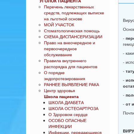
УГОЛОК ПАЦИЕНТА
Перечень лекарственных
средств, подлежащих выписке
на льготной основе
Вирус
МОЙ УЧАСТОК
Осно
Стоматологическая помощь
СХЕМА ДИСПАНСЕРИЗАЦИИ
-
пер
Право на внеочередное и
гемод
первоочередное
- как
обслуживание
Правила внутреннего
- исп
распорядка для пациентов
-
тат
О порядке
эндопротезирования
-
исп
РАННЕЕ ВЫЯВЛЕНИЕ РАКА
оста
Центр здоровья
-
пол
Школа пациента
ШКОЛА ДИАБЕТА
-
от 
ШКОЛА ОСТЕОАРТРОЗА
Почти
О Здоровом сердце
ОСОБО ОПАСНЫЕ
ИНФЕКЦИИ
ВИРУ
Инфекции, передающиеся