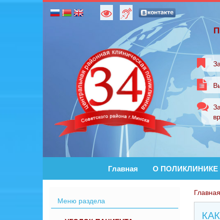
п
За
В
За
в
Главная
О ПОЛИКЛИНИКЕ
Главна
Меню раздела
КА