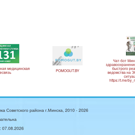
Чат-бот Мин
здравоохранения
ная медицинская
быстрого ре
POMOGUT.BY
есвязь
ведомства на
ситуа
https://t.me/by
ка Советского района г.Минска, 2010 -
2026
зательна
:
07.08.2026