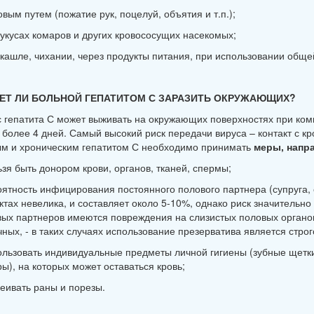
овым путем (пожатие рук, поцелуй, объятия и т.п.);
 укусах комаров и других кровососущих насекомых;
 кашле, чихании, через продукты питания, при использовании обще
Т ЛИ БОЛЬНОЙ ГЕПАТИТОМ С ЗАРАЗИТЬ ОКРУЖАЮЩИХ?
 гепатита С может выживать на окружающих поверхностях при ком
 более 4 дней. Самый высокий риск передачи вируса – контакт с кр
ым и хроническим гепатитом С необходимо принимать
меры, напр
ьзя быть донором крови, органов, тканей, спермы;
оятность инфицирования постоянного полового партнера (супруга
ктах невелика, и составляет около 5-10%, однако риск значительно 
ых партнеров имеются повреждения на слизистых половых органов,
ных, - в таких случаях использование презерватива является стро
ользовать индивидуальные предметы личной гигиены (зубные щет
ы), на которых может оставаться кровь;
леивать раны и порезы.