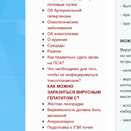
половым путем
- быт
Об Артериальной
- при
гипертензии
Онкологические
- при
заболевания
Об алкоголизме
О курении
МОЖЕ
Суициды
Вирус
Разное
но не
Как правильно сдать кровь
остр
на ПСА?
Что необходимо для того,
- нел
чтобы не инфицироваться
- вер
токсоплазмозом?
конта
КАК МОЖНО
полов
ЗАРАЗИТЬСЯ ВИРУСНЫМ
месяч
ГЕПАТИТОМ С?
Жёлтая лихорадка
- исп
Беременность должна быть
набор
желанной
- зак
Атеросклероз
Подготовка к УЗИ почек