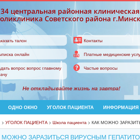
34 центральная районная клиническая
оликлиника Советского района г.Минс
казать талон
Контакты
ыписка онлайн
Платные медицинские услу
дать вопрос вопрос главному
Частые вопросы
рачу
Не откладывайте жизнь на завтра!
ОДНО ОКНО
УГОЛОК ПАЦИЕНТА
ИНФОРМАЦИЯ
я
>
УГОЛОК ПАЦИЕНТА
>
Школа пациента
>
КАК МОЖНО ЗАРАЗИТ
К МОЖНО ЗАРАЗИТЬСЯ ВИРУСНЫМ ГЕПАТИТО