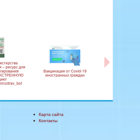
истерства
Коллективный сайт
 – ресурс для
здравоохранения 
агирования
Вакцинация от Covid-19
комитета по Здрав
 ЭКСТРЕННУЮ
иностранных граждан
Мингориспо
цию!
_minzdrav_bot
Карта сайта
Контакты