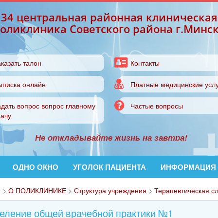
34 центральная районная клиническая
оликлиника Советского района г.Минс
казать талон
Контакты
ыписка онлайн
Платные медицинские услу
дать вопрос вопрос главному
Частые вопросы
рачу
Не откладывайте жизнь на завтра!
ОДНО ОКНО
УГОЛОК ПАЦИЕНТА
ИНФОРМАЦИЯ
я
>
О ПОЛИКЛИНИКЕ
>
Структура учреждения
>
Терапевтическая с
еление общей врачебной практики №1