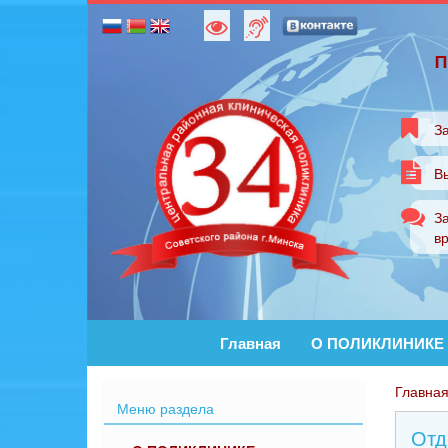
п
За
В
За
в
Главная
О ПОЛИКЛИНИКЕ
Главна
Меню раздела
Отд