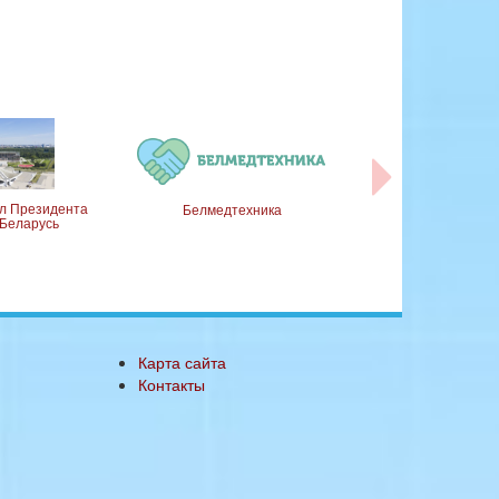
Министерс
л Президента
Белмедтехника
здравоохранения 
 Беларусь
Беларус
Карта сайта
Контакты