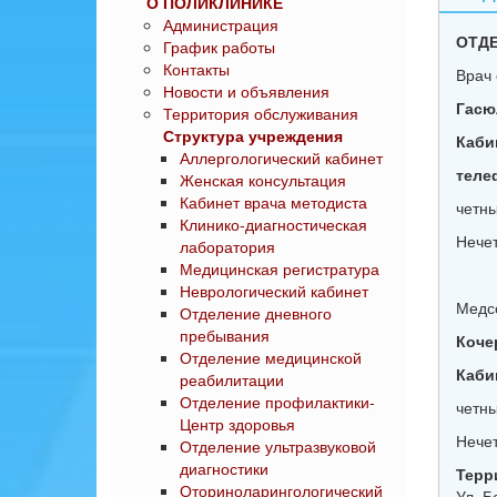
О ПОЛИКЛИНИКЕ
Администрация
ОТДЕ
График работы
Контакты
Врач 
Новости и объявления
Гасю
Территория обслуживания
Структура учреждения
Каби
Аллергологический кабинет
теле
Женская консультация
Кабинет врача методиста
четны
Клинико-диагностическая
Нечет
лаборатория
Медицинская регистратура
Неврологический кабинет
Медсе
Отделение дневного
пребывания
Коче
Отделение медицинской
Каби
реабилитации
Отделение профилактики-
четны
Центр здоровья
Нечет
Отделение ультразвуковой
диагностики
Терр
Оториноларингологический
Ул. Б