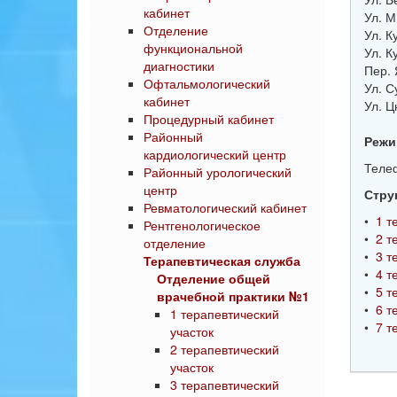
кабинет
Ул. М
Отделение
Ул. К
функциональной
Ул. К
диагностики
Пер. 
Офтальмологический
Ул. С
кабинет
Ул. Цн
Процедурный кабинет
Районный
Режи
кардиологический центр
Телеф
Районный урологический
центр
Стру
Ревматологический кабинет
•
1 т
Рентгенологическое
•
2 т
отделение
•
3 т
Терапевтическая служба
•
4 т
Отделение общей
•
5 т
врачебной практики №1
•
6 т
1 терапевтический
•
7 т
участок
2 терапевтический
участок
3 терапевтический