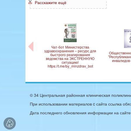
Расскажите ещё
Чат-бот Министерства
здравоохранения – ресурс для
ое Управление
Общественн
быстрого реагирования
них Дел Минского
"Республикан
ведомства на ЭКСТРЕННУЮ
рисполкома
инвалидов-
ситуацию!
https://t.me/by_minzdrav_bot
© 34 Центральная районная клиническая поликлини
При использовании материалов c сайта ссылка обя
Дата последнего обновления информации на сайте